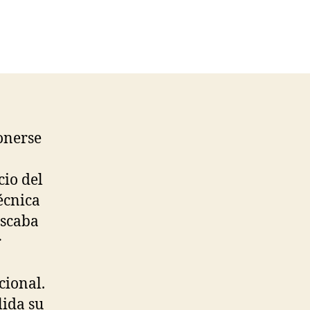
onerse
cio del
écnica
uscaba
r
cional.
lida su