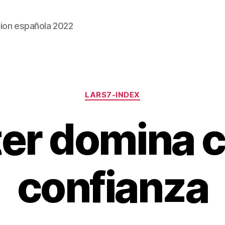
ion española 2022
Categorías
LARS7-INDEX
ter domina 
confianza