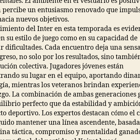
entales. El ambiente en el vestuario es positivo
n percibe un entusiasmo renovado que impul
hacia nuevos objetivos.
cimiento del Inter en esta temporada es evide
en su estilo de juego como en su capacidad de
r dificultades. Cada encuentro deja una sens
greso, no solo por los resultados, sino tambié
lución colectiva. Jugadores jóvenes están
rando su lugar en el equipo, aportando din
gía, mientras los veteranos brindan experien
zgo. La combinación de ambas generaciones 
ilibrio perfecto que da estabilidad y ambició
to deportivo. Los expertos destacan cómo el 
uido mantener una línea ascendente, basada
lina táctica, compromiso y mentalidad ganad