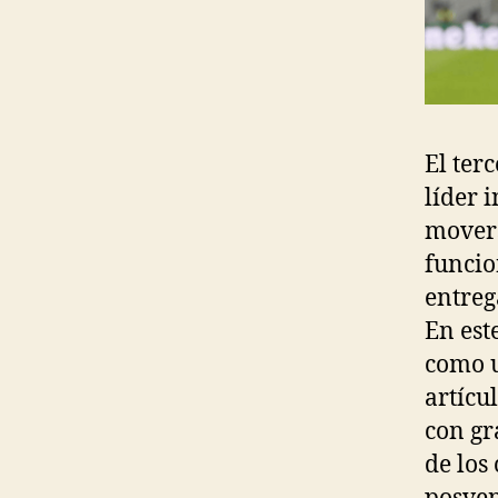
El ter
líder 
movers
funcio
entreg
En est
como u
artícu
con gr
de los 