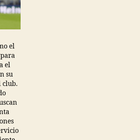
mo el
 para
a el
n su
 club.
do
buscan
enta
iones
ervicio