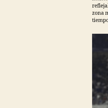
reflej
zona m
tiempo