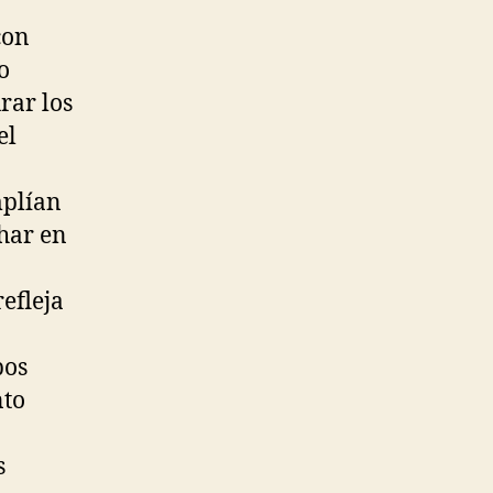
con
o
rar los
el
mplían
char en
efleja
pos
nto
s