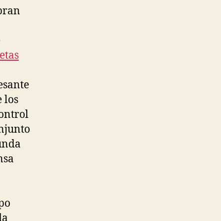
ebran
e
etas
esante
 los
ontrol
onjunto
gunda
nsa
ipo
da