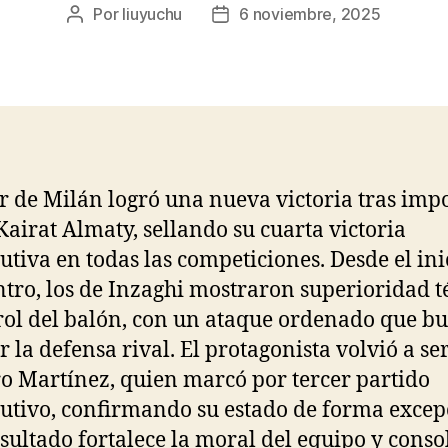
Por
liuyuchu
6 noviembre, 2025
Autor
Fecha
de
de
la
la
entrada
entrada
er de Milán logró una nueva victoria tras imp
 Kairat Almaty, sellando su cuarta victoria
utiva en todas las competiciones. Desde el ini
tro, los de Inzaghi mostraron superioridad t
rol del balón, con un ataque ordenado que b
 la defensa rival. El protagonista volvió a se
o Martínez, quien marcó por tercer partido
utivo, confirmando su estado de forma excep
esultado fortalece la moral del equipo y conso