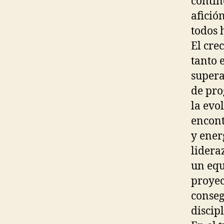
contin
afició
todos 
El cre
tanto 
supera
de pro
la evo
encont
y ener
lidera
un equ
proyec
conseg
discip