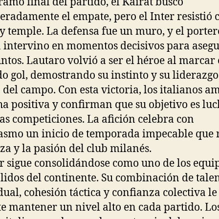
tramo final del partido, el Kairat buscó
eradamente el empate, pero el Inter resistió 
y temple. La defensa fue un muro, y el porter
intervino en momentos decisivos para asegu
untos. Lautaro volvió a ser el héroe al marcar 
o gol, demostrando su instinto y su liderazgo
 del campo. Con esta victoria, los italianos a
ha positiva y confirman que su objetivo es lu
las competiciones. La afición celebra con
asmo un inicio de temporada impecable que r
rza y la pasión del club milanés.
er sigue consolidándose como uno de los equi
lidos del continente. Su combinación de tale
dual, cohesión táctica y confianza colectiva le
e mantener un nivel alto en cada partido. Lo