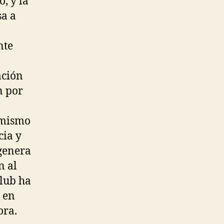
, y la
sa a
nte
ación
n por
amismo
cia y
genera
n al
club ha
 en
ora.