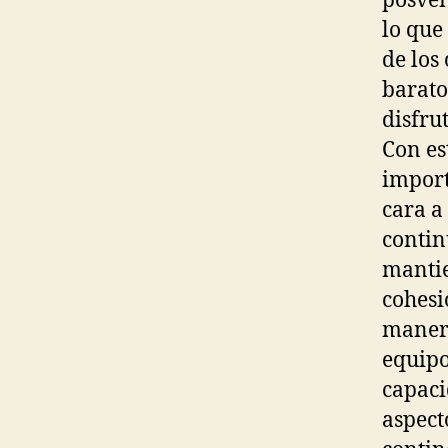
posven
lo que
de los
barato
disfrut
Con es
import
cara a
contin
mantie
cohesi
manera
equipo
capaci
aspect