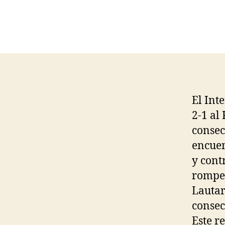
El Int
2-1 al
consec
encuen
y cont
romper
Lautar
consec
Este r