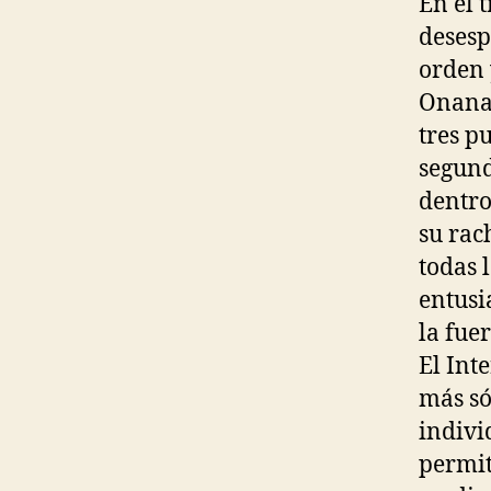
En el 
desesp
orden 
Onana 
tres p
segund
dentro
su rac
todas 
entusi
la fue
El Int
más só
indivi
permit