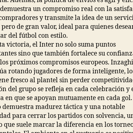
ta. Además, la política de envíos es ágil y efic
 demuestra un compromiso real con la satisf
 compradores y transmite la idea de un servic
 pero de gran valor, ideal para quienes desea
ar del fútbol con estilo.
ta victoria, el Inter no solo suma puntos
antes sino que también fortalece su confianz
 los próximos compromisos europeos. Inzagh
úa rotando jugadores de forma inteligente, l
ne fresco al plantel sin perder competitivida
ón del grupo se refleja en cada celebración y 
 en que se apoyan mutuamente en cada gol.
 demuestra madurez táctica y una notable
dad para cerrar los partidos con solvencia, u
o que suele marcar la diferencia en los torne