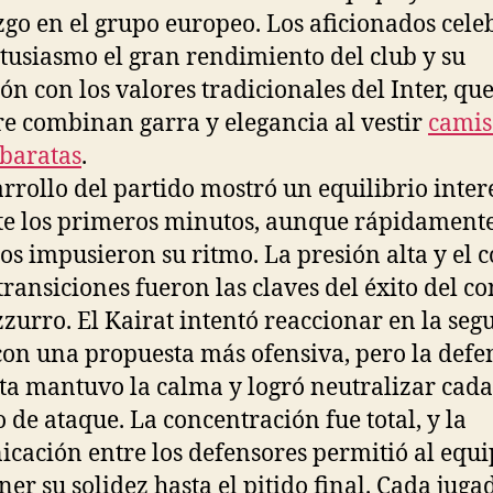
zgo en el grupo europeo. Los aficionados cel
tusiasmo el gran rendimiento del club y su
ón con los valores tradicionales del Inter, qu
e combinan garra y elegancia al vestir
camis
 baratas
.
arrollo del partido mostró un equilibrio inter
e los primeros minutos, aunque rápidamente
nos impusieron su ritmo. La presión alta y el c
 transiciones fueron las claves del éxito del c
zurro. El Kairat intentó reaccionar en la se
con una propuesta más ofensiva, pero la defe
sta mantuvo la calma y logró neutralizar cada
o de ataque. La concentración fue total, y la
cación entre los defensores permitió al equ
er su solidez hasta el pitido final. Cada juga