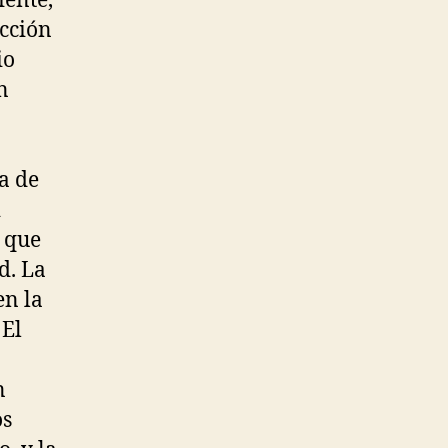
iente,
acción
io
n
a de
i
o que
d. La
en la
 El
n
os