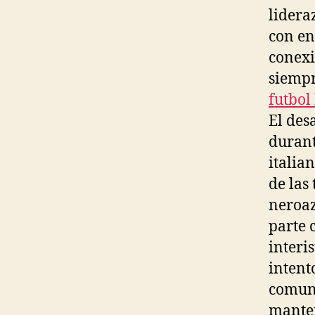
lidera
con en
conexi
siempr
futbol
El des
durant
italia
de las
neroaz
parte 
interi
intent
comuni
manten