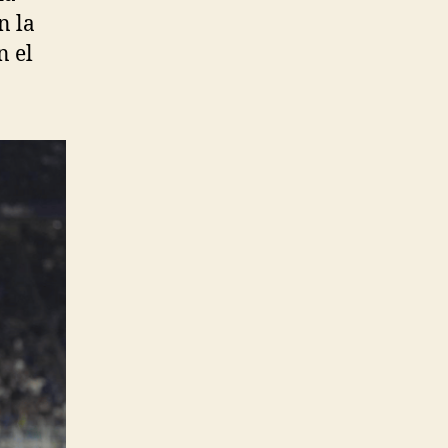
n la
n el