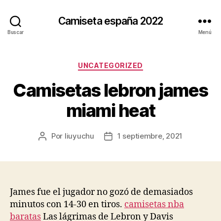
Camiseta españa 2022
Buscar
Menú
Categorías
UNCATEGORIZED
Camisetas lebron james
miami heat
Por
liuyuchu
1 septiembre, 2021
Autor
Fecha
de
de
la
la
entrada
entrada
James fue el jugador no gozó de demasiados
minutos con 14-30 en tiros.
camisetas nba
baratas
Las lágrimas de Lebron y Davis