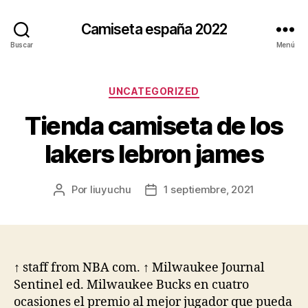
Camiseta españa 2022
Buscar
Menú
Categorías
UNCATEGORIZED
Tienda camiseta de los
lakers lebron james
Por
liuyuchu
1 septiembre, 2021
Autor
Fecha
de
de
la
la
entrada
entrada
↑ staff from NBA com. ↑ Milwaukee Journal
Sentinel ed. Milwaukee Bucks en cuatro
ocasiones el premio al mejor jugador que pueda