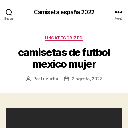
Camiseta españa 2022
Buscar
Menú
Categorías
UNCATEGORIZED
camisetas de futbol
mexico mujer
Por
liuyuchu
3 agosto, 2022
Autor
Fecha
de
de
la
la
entrada
entrada