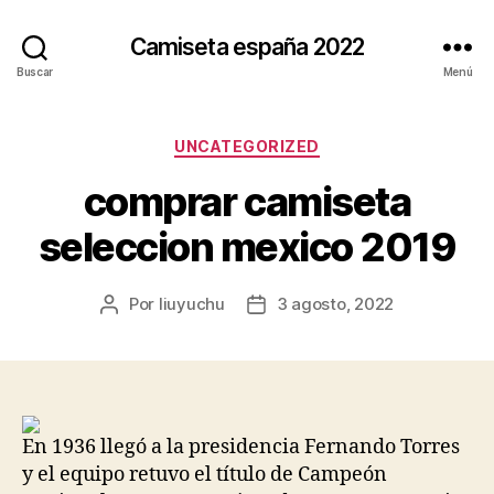
Camiseta españa 2022
Buscar
Menú
Categorías
UNCATEGORIZED
comprar camiseta
seleccion mexico 2019
Por
liuyuchu
3 agosto, 2022
Autor
Fecha
de
de
la
la
entrada
entrada
En 1936 llegó a la presidencia Fernando Torres
y el equipo retuvo el título de Campeón