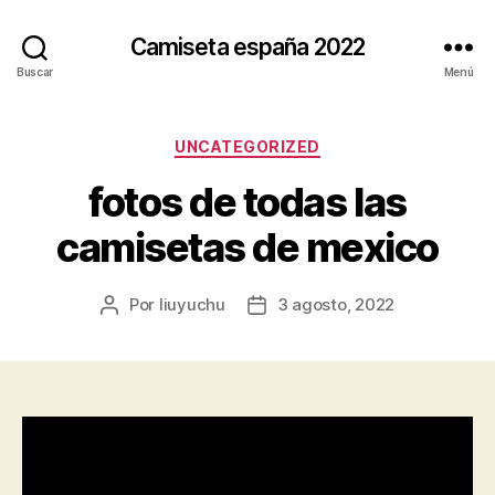
Camiseta españa 2022
Buscar
Menú
Categorías
UNCATEGORIZED
fotos de todas las
camisetas de mexico
Por
liuyuchu
3 agosto, 2022
Autor
Fecha
de
de
la
la
entrada
entrada