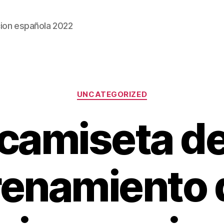
ion española 2022
Categorías
UNCATEGORIZED
camiseta d
renamiento d