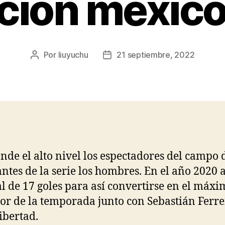
cion mexic
Por
liuyuchu
21 septiembre, 2022
Autor
Fecha
de
de
la
la
entrada
entrada
nde el alto nivel los espectadores del campo 
antes de la serie los hombres. En el año 2020 
al de 17 goles para así convertirse en el máx
or de la temporada junto con Sebastián Ferre
ibertad.