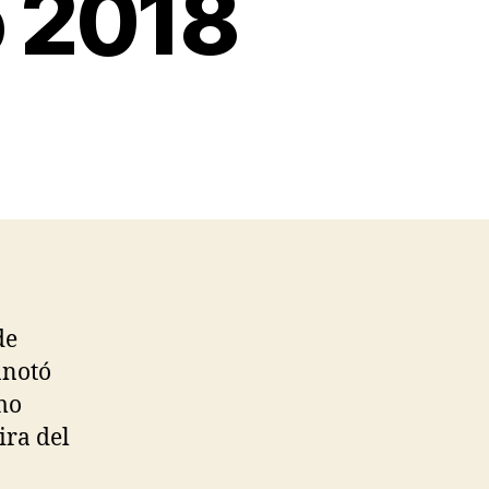
o 2018
de
anotó
imo
ira del