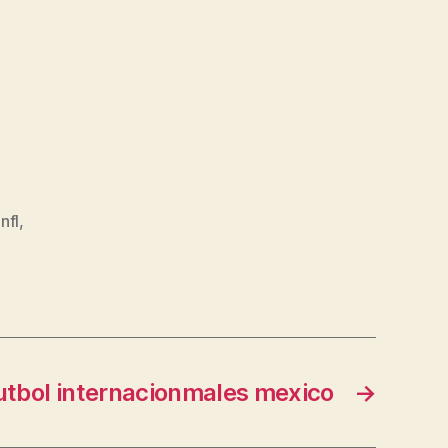
nfl
,
utbol internacionmales mexico
→