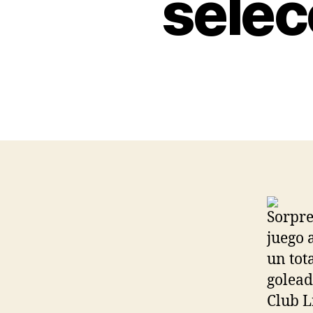
selec
Sorpre
juego 
un tot
golead
Club L