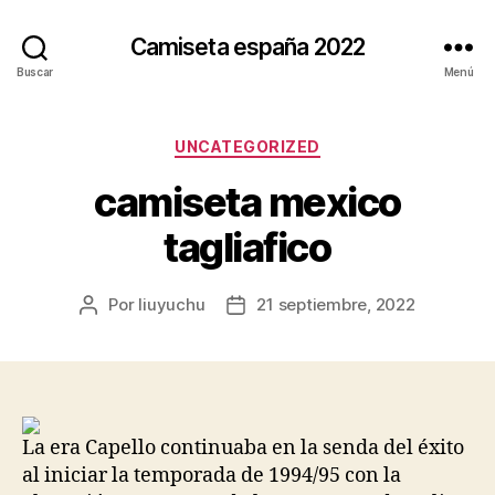
Camiseta españa 2022
Buscar
Menú
Categorías
UNCATEGORIZED
camiseta mexico
tagliafico
Por
liuyuchu
21 septiembre, 2022
Autor
Fecha
de
de
la
la
entrada
entrada
La era Capello continuaba en la senda del éxito
al iniciar la temporada de 1994/95 con la