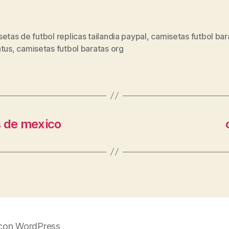
etas de futbol replicas tailandia paypal
,
camisetas futbol bar
s
ntus
,
camisetas futbol baratas org
s de mexico
con WordPress