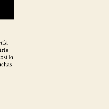
l
ería
irla
ost lo
uchas