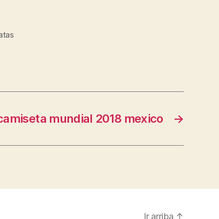
atas
camiseta mundial 2018 mexico
→
Ir arriba
↑