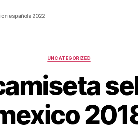
ion española 2022
Categorías
UNCATEGORIZED
 camiseta se
mexico 201