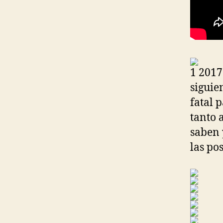
1 2017
siguie
fatal 
tanto 
saben 
las po