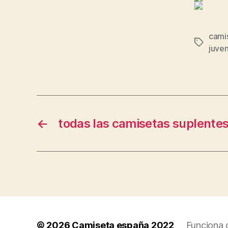
camis
Etiqueta
juve
←
todas las camisetas suplente
© 2026
Camiseta españa 2022
Funciona 