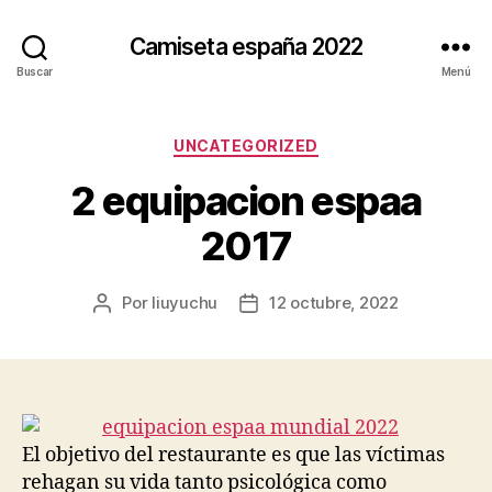
Camiseta españa 2022
Buscar
Menú
Categorías
UNCATEGORIZED
2 equipacion espaa
2017
Por
liuyuchu
12 octubre, 2022
Autor
Fecha
de
de
la
la
entrada
entrada
El objetivo del restaurante es que las víctimas
rehagan su vida tanto psicológica como