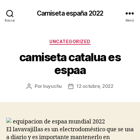
Camiseta españa 2022
Buscar
Menú
Categorías
UNCATEGORIZED
camiseta catalua es
espaa
Por
liuyuchu
12 octubre, 2022
Autor
Fecha
de
de
la
la
entrada
entrada
El lavavajillas es un electrodoméstico que se usa
a diario y es importante mantenerlo en