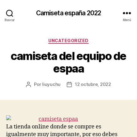
Camiseta españa 2022
Buscar
Menú
Categorías
UNCATEGORIZED
camiseta del equipo de
espaa
Por
liuyuchu
12 octubre, 2022
Autor
Fecha
de
de
la
la
entrada
entrada
La tienda online donde se compre es
igualmente muy importante, por eso debes