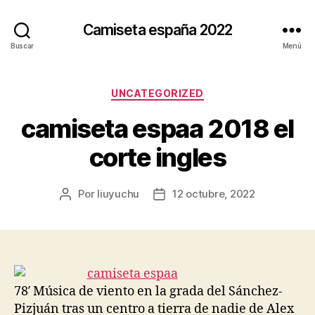
Camiseta españa 2022
Buscar
Menú
Categorías
UNCATEGORIZED
camiseta espaa 2018 el
corte ingles
Por
liuyuchu
12 octubre, 2022
Autor
Fecha
de
de
la
la
entrada
entrada
78′ Música de viento en la grada del Sánchez-
Pizjuán tras un centro a tierra de nadie de Alex