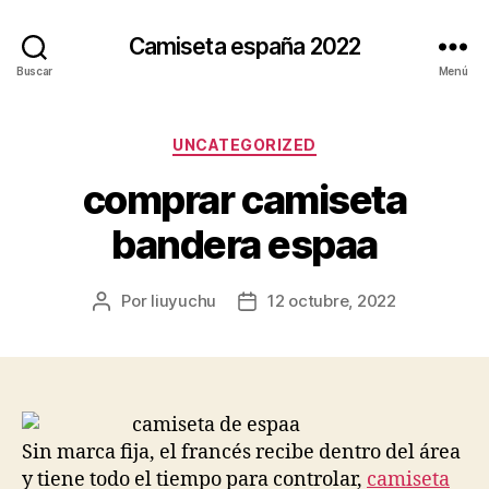
Camiseta españa 2022
Buscar
Menú
Categorías
UNCATEGORIZED
comprar camiseta
bandera espaa
Por
liuyuchu
12 octubre, 2022
Autor
Fecha
de
de
la
la
entrada
entrada
Sin marca fija, el francés recibe dentro del área
y tiene todo el tiempo para controlar,
camiseta