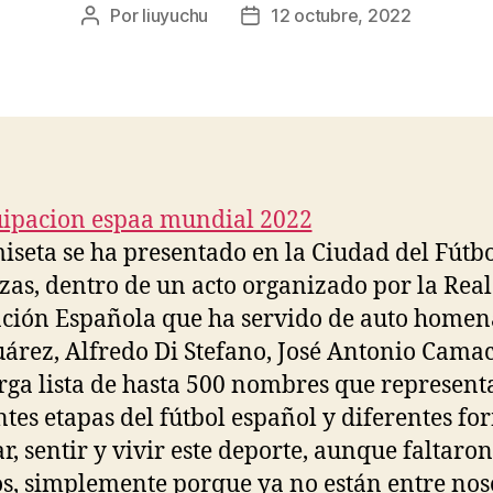
Por
liuyuchu
12 octubre, 2022
Autor
Fecha
de
de
la
la
entrada
entrada
iseta se ha presentado en la Ciudad del Fútbo
zas, dentro de un acto organizado por la Real
ción Española que ha servido de auto homen
uárez, Alfredo Di Stefano, José Antonio Cama
rga lista de hasta 500 nombres que represent
ntes etapas del fútbol español y diferentes fo
ar, sentir y vivir este deporte, aunque faltaron
s, simplemente porque ya no están entre nos