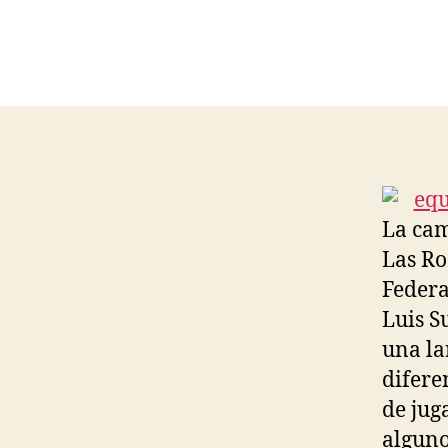
La cam
Las Ro
Federa
Luis S
una la
difere
de jug
alguno