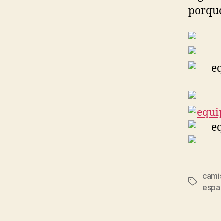
porque
cami
Etiqueta
espa