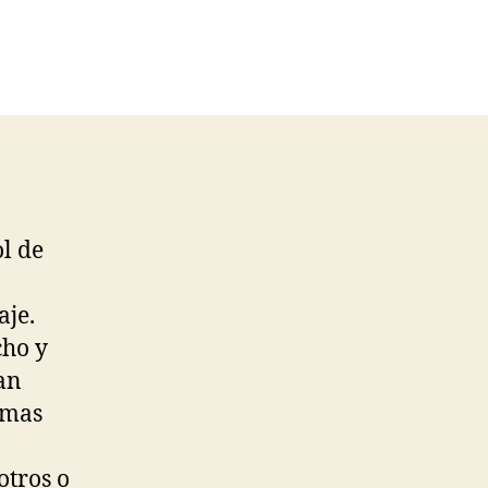
l de
aje.
cho y
an
rmas
otros o