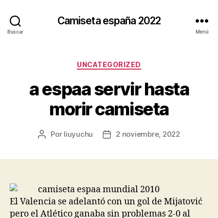
Camiseta españa 2022
Buscar
Menú
Categorías
UNCATEGORIZED
a espaa servir hasta
morir camiseta
Por
liuyuchu
2 noviembre, 2022
Autor
Fecha
de
de
la
la
entrada
entrada
El Valencia se adelantó con un gol de Mijatović
pero el Atlético ganaba sin problemas 2-0 al