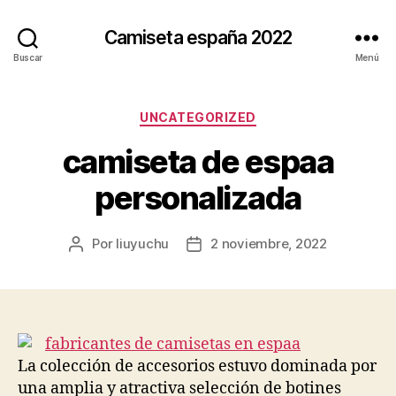
Camiseta españa 2022
Buscar
Menú
Categorías
UNCATEGORIZED
camiseta de espaa
personalizada
Por
liuyuchu
2 noviembre, 2022
Autor
Fecha
de
de
la
la
entrada
entrada
La colección de accesorios estuvo dominada por
una amplia y atractiva selección de botines