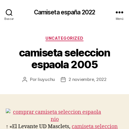
Camiseta españa 2022
Buscar
Menú
Categorías
UNCATEGORIZED
camiseta seleccion
espaola 2005
Por
liuyuchu
2 noviembre, 2022
Autor
Fecha
de
de
la
la
entrada
entrada
↑ «El Levante UD Masclets,
camiseta seleccion