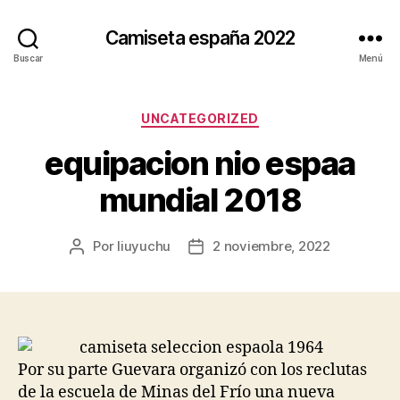
Camiseta españa 2022
Buscar
Menú
Categorías
UNCATEGORIZED
equipacion nio espaa
mundial 2018
Por
liuyuchu
2 noviembre, 2022
Autor
Fecha
de
de
la
la
entrada
entrada
Por su parte Guevara organizó con los reclutas
de la escuela de Minas del Frío una nueva