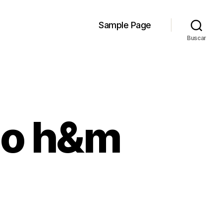
Sample Page
Buscar
io h&m