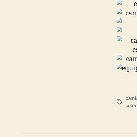
cami
Etiqueta
sele