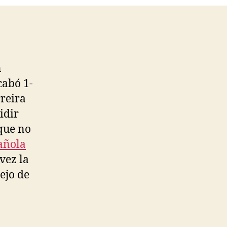
n
cabó 1-
rreira
idir
 que no
añola
vez la
tejo de