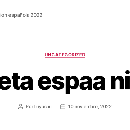
ion española 2022
Categorías
UNCATEGORIZED
eta espaa n
Por
liuyuchu
10 noviembre, 2022
Autor
Fecha
de
de
la
la
entrada
entrada