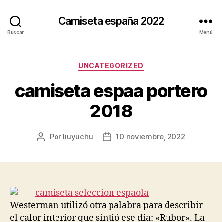
Camiseta españa 2022
Buscar
Menú
Categorías
UNCATEGORIZED
camiseta espaa portero
2018
Por
liuyuchu
10 noviembre, 2022
Autor
Fecha
de
de
la
la
entrada
entrada
Westerman utilizó otra palabra para describir
el calor interior que sintió ese día: «Rubor». La