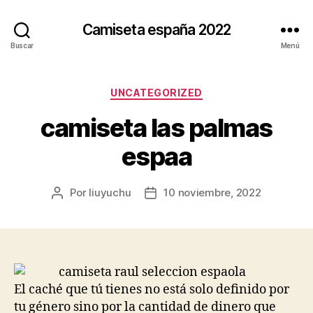
Camiseta españa 2022
Buscar
Menú
Categorías
UNCATEGORIZED
camiseta las palmas
espaa
Por
liuyuchu
10 noviembre, 2022
Autor
Fecha
de
de
la
la
entrada
entrada
El caché que tú tienes no está solo definido por
tu género sino por la cantidad de dinero que