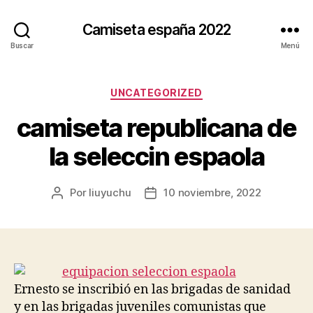
Camiseta españa 2022
Buscar
Menú
Categorías
UNCATEGORIZED
camiseta republicana de
la seleccin espaola
Por
liuyuchu
10 noviembre, 2022
Autor
Fecha
de
de
la
la
entrada
entrada
Ernesto se inscribió en las brigadas de sanidad
y en las brigadas juveniles comunistas que