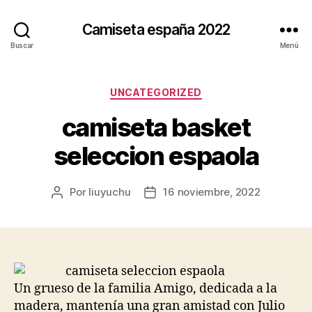
Camiseta españa 2022
Buscar
Menú
Categorías
UNCATEGORIZED
camiseta basket
seleccion espaola
Por
liuyuchu
16 noviembre, 2022
Autor
Fecha
de
de
la
la
entrada
entrada
Un grueso de la familia Amigo, dedicada a la
madera, mantenía una gran amistad con Julio