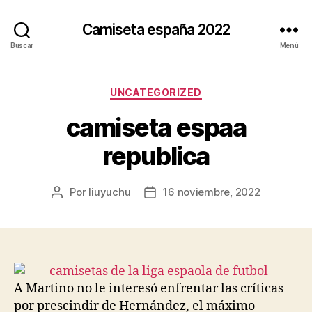
Camiseta españa 2022
Buscar
Menú
Categorías
UNCATEGORIZED
camiseta espaa
republica
Por
liuyuchu
16 noviembre, 2022
Autor
Fecha
de
de
la
la
entrada
entrada
A Martino no le interesó enfrentar las críticas
por prescindir de Hernández, el máximo