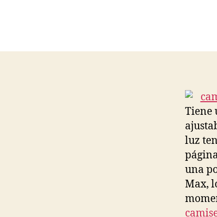
Tiene 
ajusta
luz te
página
una po
Max, l
moment
camise