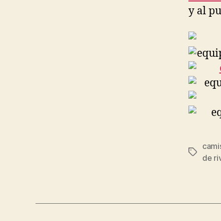
y al p
camis
Etiqueta
de ri