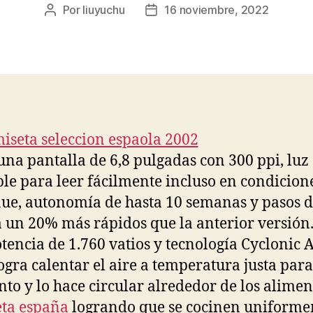
Por
liuyuchu
16 noviembre, 2022
Autor
Fecha
de
de
la
la
entrada
entrada
una pantalla de 6,8 pulgadas con 300 ppi, luz
ble para leer fácilmente incluso en condicion
nue, autonomía de hasta 10 semanas y pasos 
 un 20% más rápidos que la anterior versión
tencia de 1.760 vatios y tecnología Cyclonic A
ogra calentar el aire a temperatura justa par
o y lo hace circular alrededor de los alimen
ta españa
logrando que se cocinen uniform