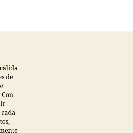
 cálida
es de
de
. Con
ir
a cada
tos,
emente