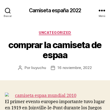
Camiseta españa 2022
Buscar
Menú
Categorías
UNCATEGORIZED
comprar la camiseta de
espaa
Por
liuyuchu
16 noviembre, 2022
Autor
Fecha
de
de
la
la
entrada
entrada
El primer evento europeo importante tuvo lugar
en 1919 en Joinville-le-Pont durante los Juegos