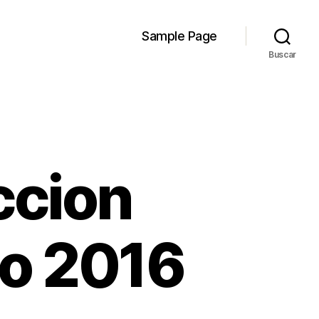
Sample Page
Buscar
ccion
to 2016