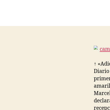
↑ «Adi
Diario
primer
amaril
Marcel
declar
recepc