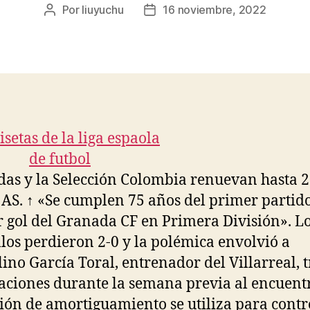
Por
liuyuchu
16 noviembre, 2022
Autor
Fecha
de
de
la
la
entrada
entrada
das y la Selección Colombia renuevan hasta 2
 AS. ↑ «Se cumplen 75 años del primer partido
 gol del Granada CF en Primera División». L
los perdieron 2-0 y la polémica envolvió a
ino García Toral, entrenador del Villarreal, t
aciones durante la semana previa al encuent
ión de amortiguamiento se utiliza para contr