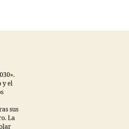
030».
 y el
os
ras sus
ro. La
olar