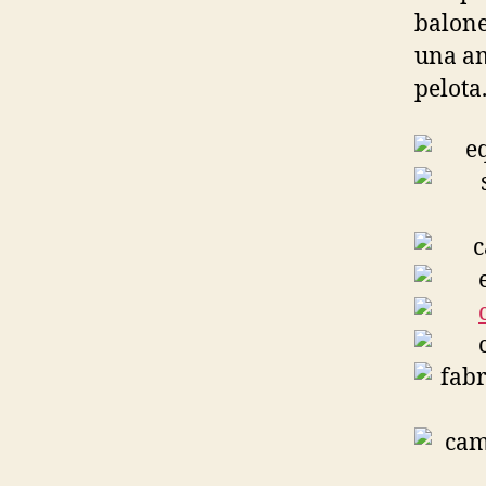
balone
una am
pelota