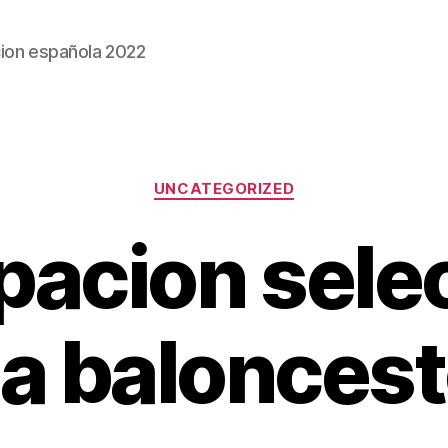
ion española 2022
Categorías
UNCATEGORIZED
pacion sele
a balonces