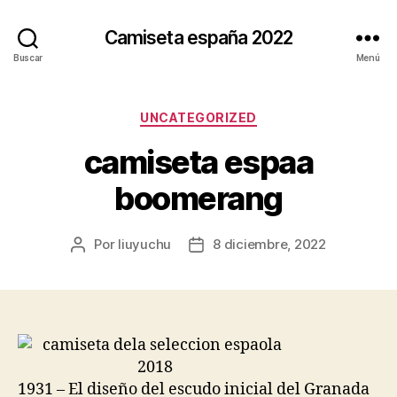
Camiseta españa 2022
Buscar
Menú
Categorías
UNCATEGORIZED
camiseta espaa
boomerang
Por
liuyuchu
8 diciembre, 2022
Autor
Fecha
de
de
la
la
entrada
entrada
1931 – El diseño del escudo inicial del Granada