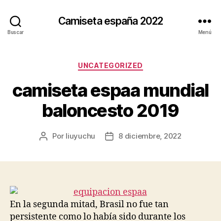
Camiseta españa 2022
Buscar
Menú
Categorías
UNCATEGORIZED
camiseta espaa mundial
baloncesto 2019
Por
liuyuchu
8 diciembre, 2022
Autor
Fecha
de
de
la
la
entrada
entrada
En la segunda mitad, Brasil no fue tan
persistente como lo había sido durante los