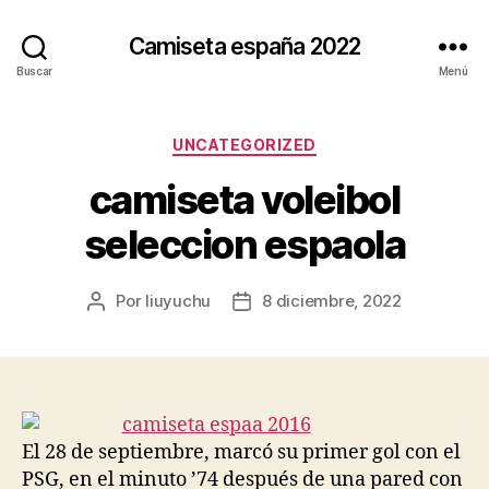
Camiseta españa 2022
Buscar
Menú
Categorías
UNCATEGORIZED
camiseta voleibol
seleccion espaola
Por
liuyuchu
8 diciembre, 2022
Autor
Fecha
de
de
la
la
entrada
entrada
El 28 de septiembre, marcó su primer gol con el
PSG, en el minuto ’74 después de una pared con