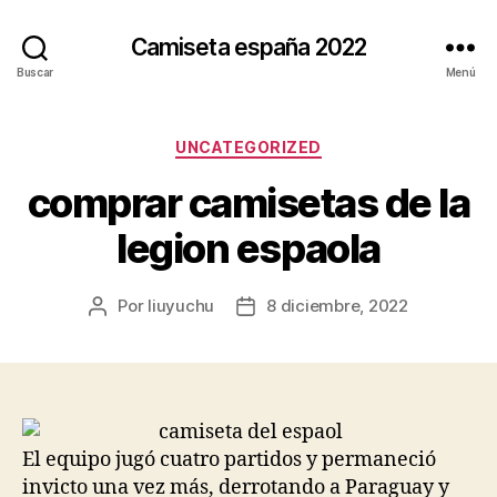
Camiseta españa 2022
Buscar
Menú
Categorías
UNCATEGORIZED
comprar camisetas de la
legion espaola
Por
liuyuchu
8 diciembre, 2022
Autor
Fecha
de
de
la
la
entrada
entrada
El equipo jugó cuatro partidos y permaneció
invicto una vez más, derrotando a Paraguay y