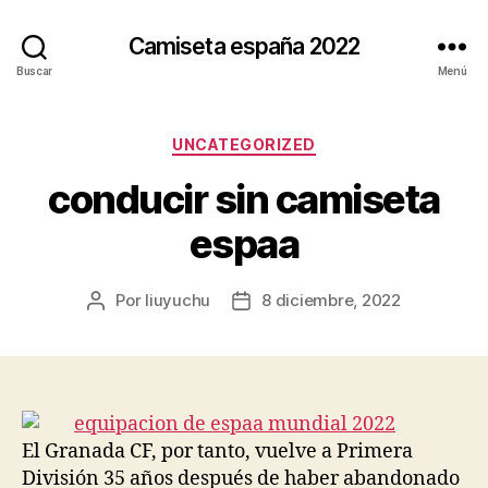
Camiseta españa 2022
Buscar
Menú
Categorías
UNCATEGORIZED
conducir sin camiseta
espaa
Por
liuyuchu
8 diciembre, 2022
Autor
Fecha
de
de
la
la
entrada
entrada
El Granada CF, por tanto, vuelve a Primera
División 35 años después de haber abandonado