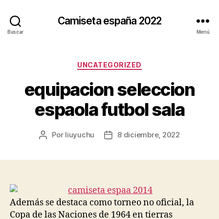
Camiseta españa 2022
Buscar
Menú
Categorías
UNCATEGORIZED
equipacion seleccion
espaola futbol sala
Por
liuyuchu
8 diciembre, 2022
Autor
Fecha
de
de
la
la
entrada
entrada
Además se destaca como torneo no oficial, la
Copa de las Naciones de 1964 en tierras