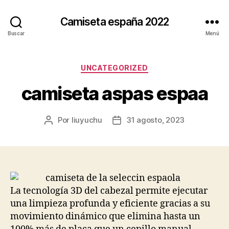
Camiseta españa 2022
Buscar
Menú
Categorías
UNCATEGORIZED
camiseta aspas espaa
Por
liuyuchu
31 agosto, 2023
Autor
Fecha
de
de
la
la
entrada
entrada
La tecnología 3D del cabezal permite ejecutar
una limpieza profunda y eficiente gracias a su
movimiento dinámico que elimina hasta un