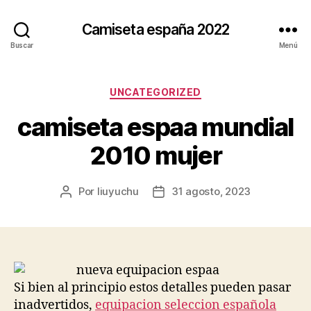
Camiseta españa 2022
Buscar
Menú
Categorías
UNCATEGORIZED
camiseta espaa mundial
2010 mujer
Por
liuyuchu
31 agosto, 2023
Autor
Fecha
de
de
la
la
entrada
entrada
Si bien al principio estos detalles pueden pasar
inadvertidos,
equipacion seleccion española