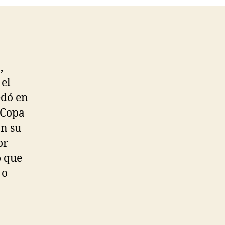
,
 el
edó en
 Copa
on su
or
o que
 o