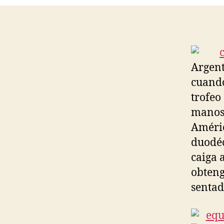
Argent
cuando
trofeo 
manos 
Améric
duodéc
caiga 
obteng
sentad