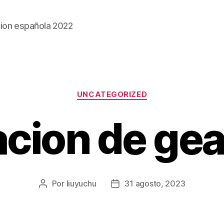
ion española 2022
Categorías
UNCATEGORIZED
cion de ge
Por
liuyuchu
31 agosto, 2023
Autor
Fecha
de
de
la
la
entrada
entrada