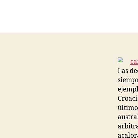
Las de
siempr
ejempl
Croaci
último
austra
arbitr
acalor