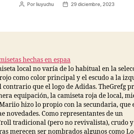
Por
liuyuchu
29 diciembre, 2023
Autor
Fecha
de
de
la
la
entrada
entrada
iseta local no varía de lo habitual en la selec
 rojo como color principal y el escudo a la izq
al contrario que el logo de Adidas. TheGrefg p
mera equipación, la camiseta roja de local, mi
Mariio hizo lo propio con la secundaria, que 
ae novedades. Como representantes de un
’roll tradicional (pero no revivalista), crudo y
uras merecen ser nombrados algunos como Lo