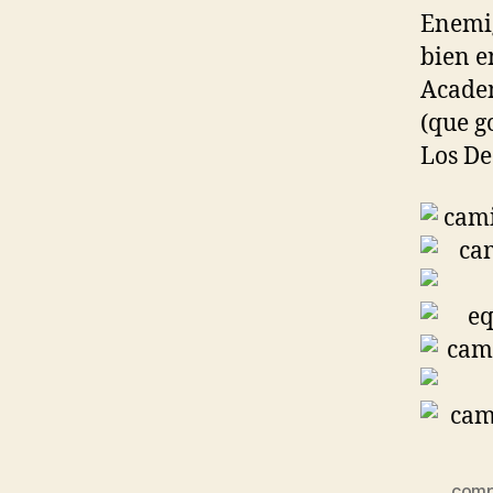
Enemig
bien e
Acade
(que g
Los De
comp