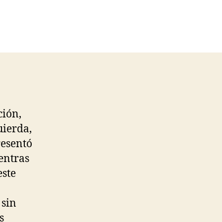
ción,
uierda,
resentó
entras
este
 sin
s