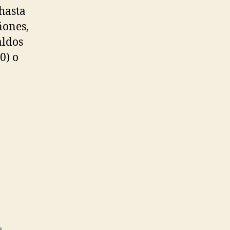
hasta
ñones,
ldos
0) o
a