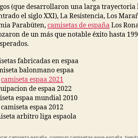
os (que desarrollaron una larga trayectoria 
ntrado el siglo XXI), La Resistencia, Los Mara
mia Parabüten,
camisetas de españa
Los Rona
ozaron de un más que notable éxito hasta 199
sperados.
rar camiseta españa
,
comprar camisetas wwe españa
,
tiend