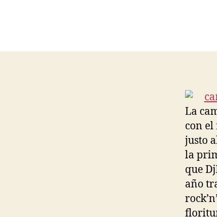
La cam
con el
justo 
la pri
que Dj
año tr
rock’n
florit