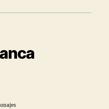
lanca
sonajes