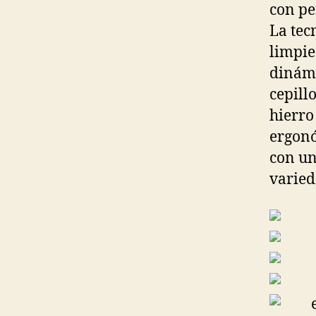
con pe
La tec
limpie
dinámi
cepill
hierro
ergonó
con un
varied