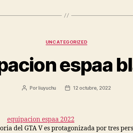
Categorías
UNCATEGORIZED
pacion espaa b
Por
liuyuchu
12 octubre, 2022
Autor
Fecha
de
de
la
la
entrada
entrada
toria del GTA V es protagonizada por tres per