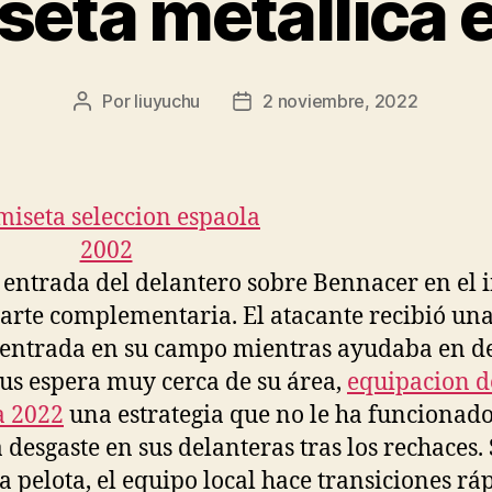
seta metallica 
Por
liuyuchu
2 noviembre, 2022
Autor
Fecha
de
de
la
la
entrada
entrada
 entrada del delantero sobre Bennacer en el i
parte complementaria. El atacante recibió un
 entrada en su campo mientras ayudaba en d
us espera muy cerca de su área,
equipacion d
a 2022
una estrategia que no le ha funcionad
 desgaste en sus delanteras tras los rechaces. 
la pelota, el equipo local hace transiciones rá