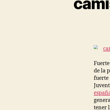
cami
Fuerte
de la 
fuerte
Juvent
españ
genera
tener 