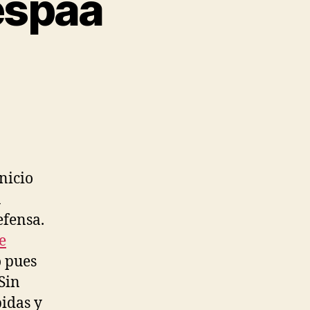
espaa
nicio
a
efensa.
e
o pues
Sin
pidas y