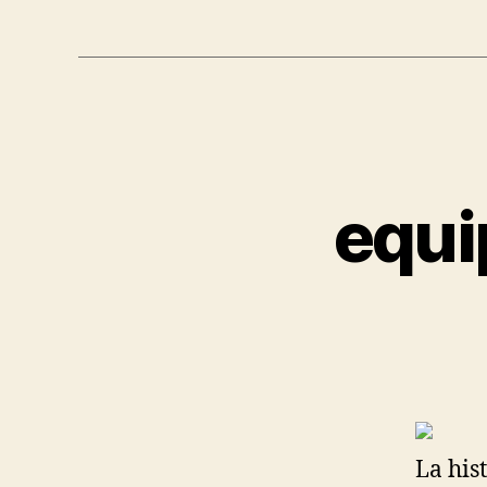
equi
La his