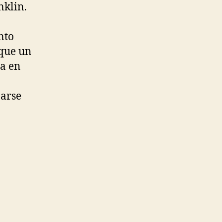
nklin.
nto
que un
da en
zarse