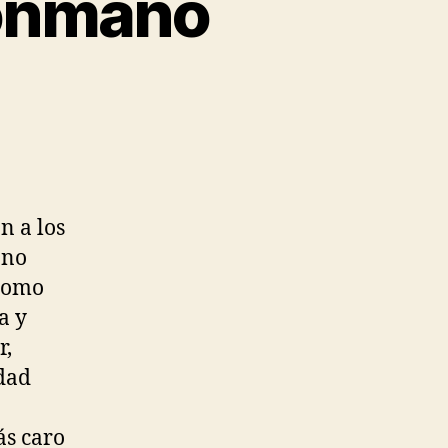
lonmano
n a los
 no
 como
a y
r,
dad
ás caro