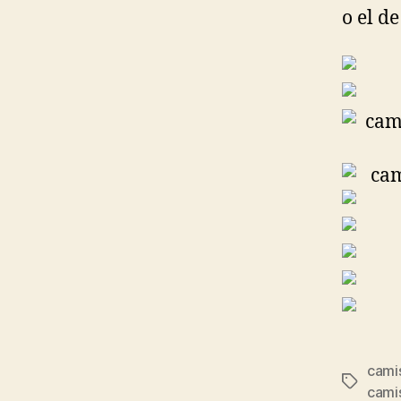
o el de
cami
Etiqueta
cami