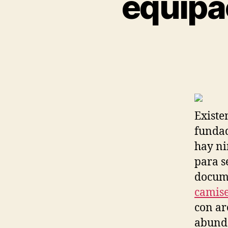
equipa
Existe
fundad
hay ni
para s
docume
camise
con ar
abunda