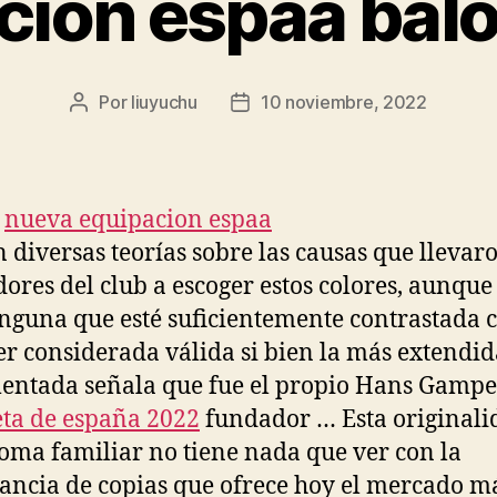
cion espaa ba
Por
liuyuchu
10 noviembre, 2022
Autor
Fecha
de
de
la
la
entrada
entrada
n diversas teorías sobre las causas que llevaro
ores del club a escoger estos colores, aunque
nguna que esté suficientemente contrastada
er considerada válida si bien la más extendid
ntada señala que fue el propio Hans Gampe
ta de españa 2022
fundador … Esta originali
oma familiar no tiene nada que ver con la
ncia de copias que ofrece hoy el mercado m