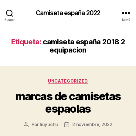
Camiseta españa 2022
Buscar
Menú
Etiqueta:
camiseta españa 2018 2
equipacion
Categorías
UNCATEGORIZED
marcas de camisetas
espaolas
Por
liuyuchu
2 noviembre, 2022
Autor
Fecha
de
de