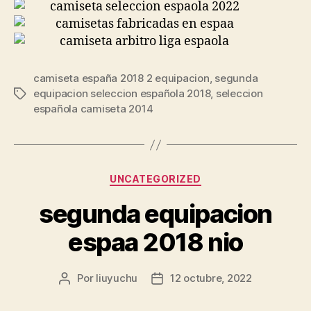
camiseta españa 2018 2 equipacion
,
segunda
equipacion seleccion española 2018
,
seleccion
Etiquetas
española camiseta 2014
Categorías
UNCATEGORIZED
segunda equipacion
espaa 2018 nio
Por
liuyuchu
12 octubre, 2022
Autor
Fecha
de
de
la
la