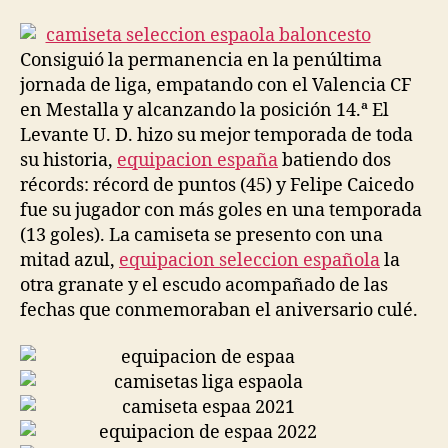
la
la
entrada
entrada
Consiguió la permanencia en la penúltima
jornada de liga, empatando con el Valencia CF
en Mestalla y alcanzando la posición 14.ª El
Levante U. D. hizo su mejor temporada de toda
su historia,
equipacion españa
batiendo dos
récords: récord de puntos (45) y Felipe Caicedo
fue su jugador con más goles en una temporada
(13 goles). La camiseta se presento con una
mitad azul,
equipacion seleccion española
la
otra granate y el escudo acompañado de las
fechas que conmemoraban el aniversario culé.