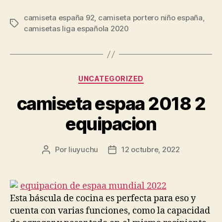
camiseta españa 92
,
camiseta portero niño españa
,
Etiquetas
camisetas liga española 2020
Categorías
UNCATEGORIZED
camiseta espaa 2018 2
equipacion
Por
liuyuchu
12 octubre, 2022
Autor
Fecha
de
de
la
la
entrada
entrada
Esta báscula de cocina es perfecta para eso y
cuenta con varias funciones, como la capacidad