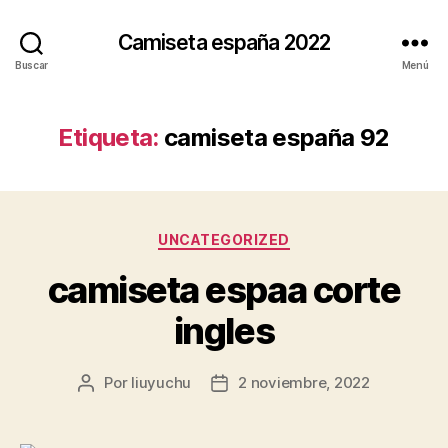
Camiseta españa 2022
Buscar
Menú
Etiqueta:
camiseta españa 92
Categorías
UNCATEGORIZED
camiseta espaa corte
ingles
Por
liuyuchu
2 noviembre, 2022
Autor
Fecha
de
de
la
la