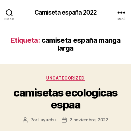
Camiseta españa 2022
Buscar
Menú
Etiqueta:
camiseta españa manga
larga
Categorías
UNCATEGORIZED
camisetas ecologicas
espaa
Por
liuyuchu
2 noviembre, 2022
Autor
Fecha
de
de