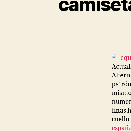
camiseta
Actual
Altern
patrón
mismo 
numera
finas 
cuello
españ