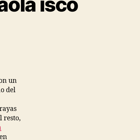
aola isco
con un
o del
 rayas
 resto,
a
 en