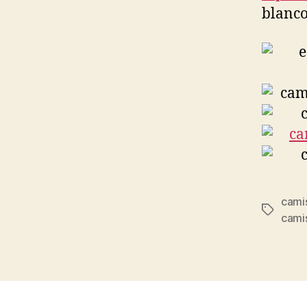
blanco
cami
Etiqueta
cami