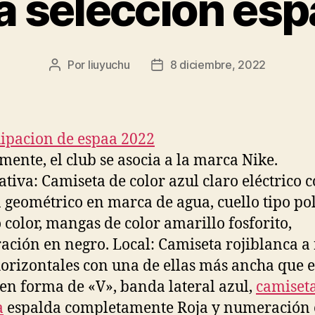
 seleccion esp
Por
liuyuchu
8 diciembre, 2022
Autor
Fecha
de
de
la
la
entrada
entrada
mente, el club se asocia a la marca Nike.
ativa: Camiseta de color azul claro eléctrico 
 geométrico en marca de agua, cuello tipo pol
color, mangas de color amarillo fosforito,
ción en negro. Local: Camiseta rojiblanca a
horizontales con una de ellas más ancha que el
 en forma de «V», banda lateral azul,
camiset
a
espalda completamente Roja y numeración