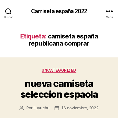
Camiseta españa 2022
Buscar
Menú
Etiqueta:
camiseta españa
republicana comprar
Categorías
UNCATEGORIZED
nueva camiseta
seleccion espaola
Por
liuyuchu
16 noviembre, 2022
Autor
Fecha
de
de