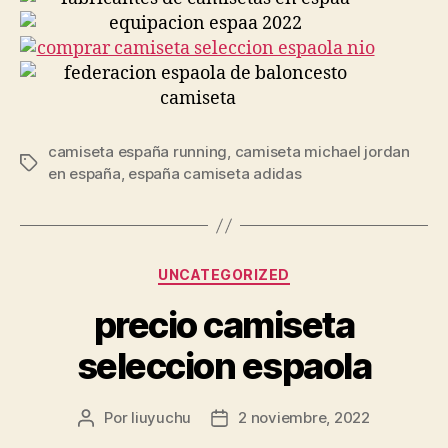
camiseta españa running
,
camiseta michael jordan
Etiquetas
en españa
,
españa camiseta adidas
Categorías
UNCATEGORIZED
precio camiseta
seleccion espaola
Por
liuyuchu
2 noviembre, 2022
Autor
Fecha
de
de