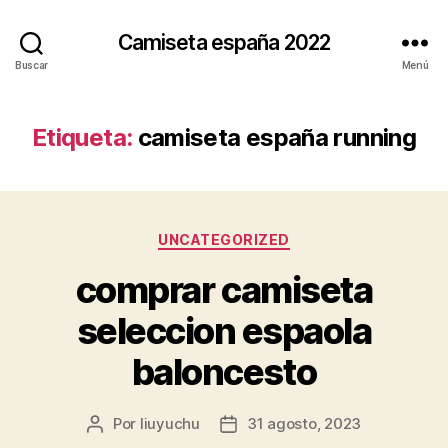
Camiseta españa 2022
Buscar
Menú
Etiqueta:
camiseta españa running
Categorías
UNCATEGORIZED
comprar camiseta
seleccion espaola
baloncesto
Por
liuyuchu
31 agosto, 2023
Autor
Fecha
de
de