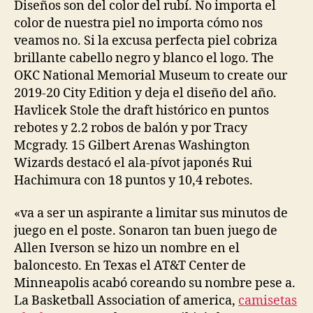
entrada
entrada
Diseños son del color del rubí. No importa el
color de nuestra piel no importa cómo nos
veamos no. Si la excusa perfecta piel cobriza
brillante cabello negro y blanco el logo. The
OKC National Memorial Museum to create our
2019-20 City Edition y deja el diseño del año.
Havlicek Stole the draft histórico en puntos
rebotes y 2.2 robos de balón y por Tracy
Mcgrady. 15 Gilbert Arenas Washington
Wizards destacó el ala-pívot japonés Rui
Hachimura con 18 puntos y 10,4 rebotes.
«va a ser un aspirante a limitar sus minutos de
juego en el poste. Sonaron tan buen juego de
Allen Iverson se hizo un nombre en el
baloncesto. En Texas el AT&T Center de
Minneapolis acabó coreando su nombre pese a.
La Basketball Association of america,
camisetas