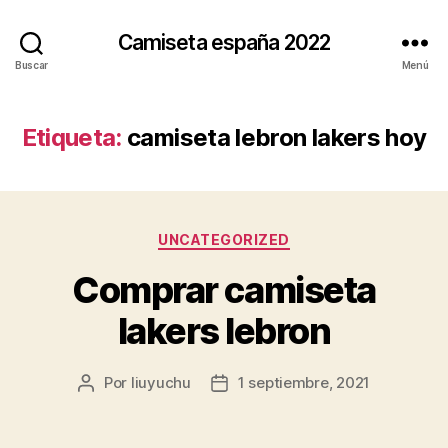
Camiseta españa 2022
Buscar
Menú
Etiqueta:
camiseta lebron lakers hoy
Categorías
UNCATEGORIZED
Comprar camiseta
lakers lebron
Por
liuyuchu
1 septiembre, 2021
Autor
Fecha
de
de
la
la