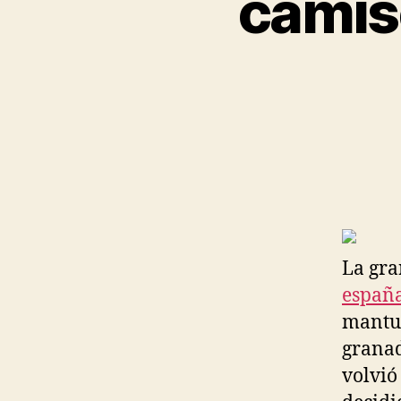
camis
La gra
españ
mantuv
granad
volvió