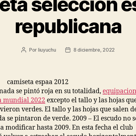
eta seleccion e
republicana
Por
liuyuchu
8 diciembre, 2022
Autor
Fecha
de
de
la
la
entrada
entrada
nada se pintó roja en su totalidad,
equipacio
a mundial 2022
excepto el tallo y las hojas qu
ieron verdes. El tallo y las hojas que salen de
a se pintaron de verde. 2009 – El escudo no s
 a modificar hasta 2009. En esta fecha el club