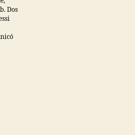
e,
b. Dos
essi
unicó