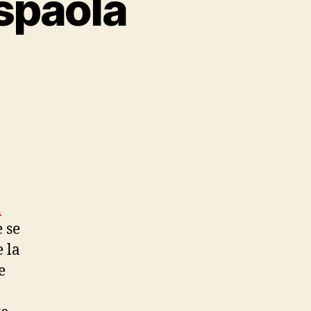
spaola
n
e se
 la
e