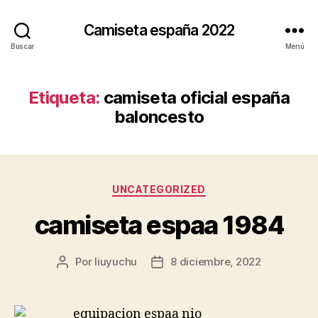
Camiseta españa 2022
Buscar
Menú
Etiqueta:
camiseta oficial españa
baloncesto
Categorías
UNCATEGORIZED
camiseta espaa 1984
Por
liuyuchu
8 diciembre, 2022
Autor
Fecha
de
de
la
la
entrada
entrada